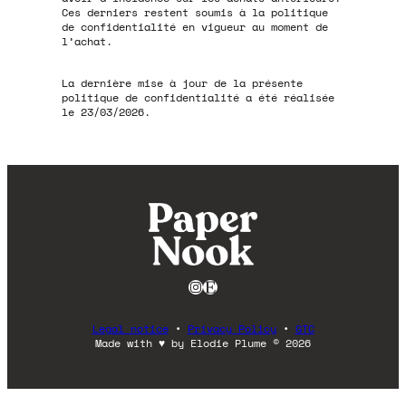
Ces derniers restent soumis à la politique
de confidentialité en vigueur au moment de
l’achat.
La dernière mise à jour de la présente
politique de confidentialité a été réalisée
le 23/03/2026.
Instagram
Etsy
Legal notice
•
Privacy Policy
•
GTC
Made with ♥ by Elodie Plume © 2026